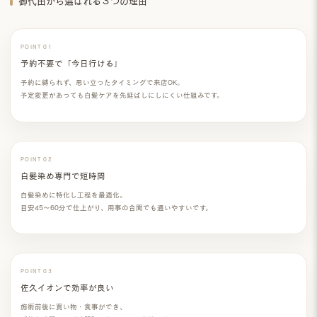
御代田から選ばれる３つの理由
POINT 01
予約不要で「今日行ける」
予約に縛られず、思い立ったタイミングで来店OK。
予定変更があっても白髪ケアを先延ばしにしにくい仕組みです。
POINT 02
白髪染め専門で短時間
白髪染めに特化し工程を最適化。
目安
45〜60分
で仕上がり、用事の合間でも通いやすいです。
POINT 03
佐久イオンで効率が良い
施術前後に買い物・食事ができ、