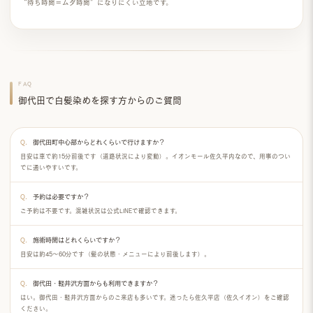
“待ち時間＝ムダ時間”になりにくい立地です。
FAQ
御代田で白髪染めを探す方からのご質問
御代田町中心部からどれくらいで行けますか？
目安は
車で約15分前後
です（道路状況により変動）。イオンモール佐久平内なので、用事のつい
でに通いやすいです。
予約は必要ですか？
ご予約は不要です。混雑状況は
公式LINE
で確認できます。
施術時間はどれくらいですか？
目安は
約45〜60分
です（髪の状態・メニューにより前後します）。
御代田・軽井沢方面からも利用できますか？
はい。御代田・軽井沢方面からのご来店も多いです。迷ったら
佐久平店（佐久イオン）
をご確認
ください。