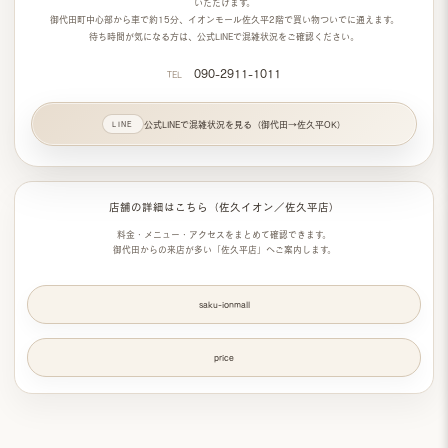
いただけます。
御代田町中心部から
車で約15分
、
イオンモール佐久平2階
で買い物ついでに通えます。
待ち時間が気になる方は、
公式LINEで混雑状況
をご確認ください。
090-2911-1011
TEL
公式LINEで混雑状況を見る（御代田→佐久平OK）
店舗の詳細はこちら（佐久イオン／佐久平店）
料金・メニュー・アクセスをまとめて確認できます。
御代田からの来店が多い「佐久平店」
へご案内します。
saku-ionmall
price