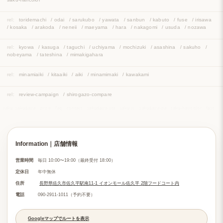
rel:
toridemachi
/
odai
/
sarukubo
/
yawata
/
sanbun
/
kabuto
/
fuse
/
irisawa
/
kosaka
/
arakoda
/
neneii
/
maeyama
/
hara
/
nakagomi
/
usuda
/
nozawa
rel:
kyowa
/
kasuga
/
taguchi
/
uchiyama
/
mochizuki
/
asashina
/
sakuho
/
nobeyama
/
tateshina
/
mimakigahara
rel:
minamiaiki
/
kitaaiki
/
aiki
/
minamimaki
/
kawakami
rel:
review-campaign
/
shirogazo-compare
saku:
sakudaira
price
faq
contact
sakudaira-sta
saku-ic
sakudaira-pa
saku-haircolor
fast
o
Information｜店舗情報
営業時間
毎日 10:00〜19:00（最終受付 18:00）
定休日
年中無休
住所
長野県佐久市佐久平駅南11-1 イオンモール佐久平 2階フードコート内
電話
090-2911-1011（予約不要）
Googleマップでルートを表示