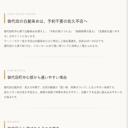
HAIR COLOR SALON
御代田の白髪染めは、予約不要の佐久平店へ
御代田町中心部で白髪染めを探すと、「予約の取りづらさ」「施術時間の長さ」「定期的な通いやす
さ」がポイントになります。
アーニーカラー佐久平店は
白髪染めだけ
に特化し工程を最適化。目安は
45〜60分
です。
御代田から
車で約15分
、イオンモール内で買い物ついでに効率よく整えられます。
FOR MIYOTA
御代田町中心部から通いやすい理由
御代田は軽井沢・佐久の中間で、日常の動線が「買い物・用事のついで」になりやすい地域です。
佐久イオン内の佐久平店なら、施術の前後で用事を済ませやすく、白髪ケアを生活に組み込みやすいの
が強みです。
REASON