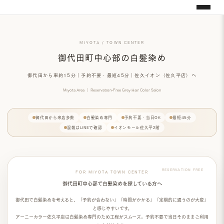
MIYOTA / TOWN CENTER
御代田町中心部の白髪染め
御代田から車約15分｜予約不要・最短45分｜佐久イオン（佐久平店）へ
Miyota Area ｜ Reservation-Free Grey Hair Color Salon
御代田から来店多数
白髪染め専門
予約不要・当日OK
最短45分
混雑はLINEで確認
イオンモール佐久平2階
FOR MIYOTA TOWN CENTER
御代田町中心部で白髪染めを探している方へ
御代田で白髪染めを考えると、「予約が合わない」「時間がかかる」「定期的に通うのが大変」
と感じやすいです。
アーニーカラー佐久平店は
白髪染め専門
のため工程がスムーズ。
予約不要
で当日そのままご利用