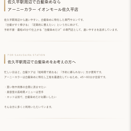
佐久平駅周辺で白髪染めなら
アーニーカラー イオンモール佐久平店
佐久平駅周辺から通いやすい、
白髪染めに特化した専門サロン
です。
「白髪がすぐ伸びる」「定期的に整えたい」という方に向けて、
予約不要・最短45分
で仕上がる“白髪染めだけ”の専門店として、通いやすさを追求しています。
FOR SAKUDAIRA STATION
佐久平駅周辺で白髪染めをお考えの方へ
忙しい日ほど、白髪ケアは「短時間で終わる」「予約に縛られない」方が便利です。
アーニーカラーは白髪染めに特化し工程を最適化しているため、
45〜60分
が目安です。
・買い物や用事の合間に済ませたい
・美容室の長時間メニューは苦手
・カットは別で、白髪染めだけお願いしたい
そんな方に多くご利用いただいています。