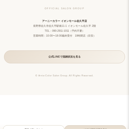
OFFICIAL SALON GROUP
アーニーカラー イオンモール佐久平店
長野県佐久市佐久平駅南11-1 イオンモール佐久平 2階
TEL：090-2911-1011（予約不要）
営業時間：10:00〜18:00最終受付 19時閉店（目安）
公式LINEで混雑状況を見る
© Arnie Color Salon Group. All Rights Reserved.
アーニーカラー