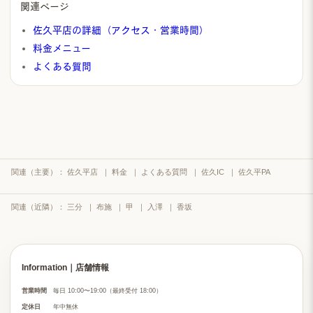
関連ページ
佐久平店の詳細（アクセス・営業時間）
料金メニュー
よくある質問
関連（主要）：
佐久平店
｜
料金
｜
よくある質問
｜
佐久IC
｜
佐久平PA
関連（近隣）：
三分
｜
布施
｜
甲
｜
入澤
｜
香坂
Information｜店舗情報
営業時間
毎日 10:00〜19:00（最終受付 18:00）
定休日
年中無休