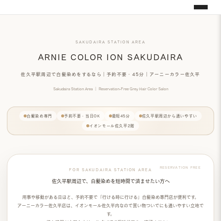
SAKUDAIRA STATION AREA
ARNIE COLOR ION SAKUDAIRA
佐久平駅周辺で白髪染めをするなら｜予約不要・45分｜アーニーカラー佐久平
Sakudaira Station Area ｜ Reservation-Free Grey Hair Color Salon
白髪染め専門
予約不要・当日OK
最短45分
佐久平駅周辺から通いやすい
イオンモール佐久平2階
FOR SAKUDAIRA STATION AREA
佐久平駅周辺で、白髪染めを短時間で済ませたい方へ
用事や移動がある日ほど、
予約不要
で「行ける時に行ける」白髪染め専門店が便利です。
アーニーカラー佐久平店は、イオンモール佐久平内なので
買い物ついで
にも通いやすい立地で
す。