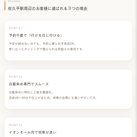
REASON
佐久平駅周辺のお客様に選ばれる３つの理由
POINT 01
予約不要で「行ける日に行ける」
予定が読めない日でも、予約に縛られず来店OK。
思い立ったタイミングで整えられる気軽さが便利です。
POINT 02
白髪染め専門でスムーズ
白髪染めに特化し工程を最適化。
目安
45〜60分
で仕上がるため、用事の合間にも通いやすいです。
POINT 03
イオンモール内で効率が良い